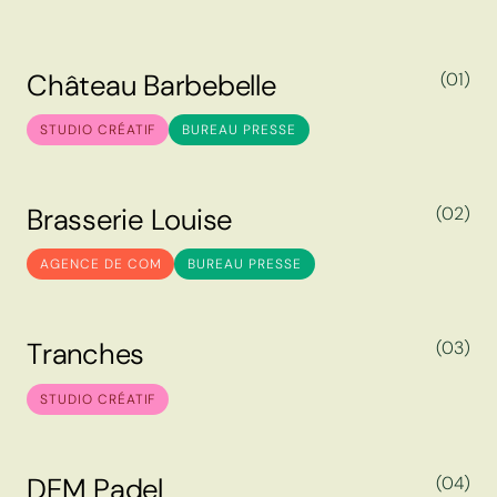
C
h
â
t
e
a
u
B
a
r
b
e
b
e
l
l
e
(01)
C
h
â
t
e
a
u
B
a
r
b
e
b
e
l
l
e
STUDIO CRÉATIF
BUREAU PRESSE
B
r
a
s
s
e
r
i
e
L
o
u
i
s
e
(02)
B
r
a
s
s
e
r
i
e
L
o
u
i
s
e
AGENCE DE COM
BUREAU PRESSE
T
r
a
n
c
h
e
s
(03)
T
r
a
n
c
h
e
s
STUDIO CRÉATIF
D
E
M
P
a
d
e
l
(04)