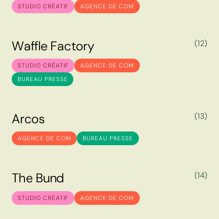
C
a
r
r
e
f
o
u
r
STUDIO CRÉATIF
AGENCE DE COM
W
a
f
f
l
e
F
a
c
t
o
r
y
(12)
W
a
f
f
l
e
F
a
c
t
o
r
y
STUDIO CRÉATIF
AGENCE DE COM
BUREAU PRESSE
A
r
c
o
s
(13)
A
r
c
o
s
AGENCE DE COM
BUREAU PRESSE
T
h
e
B
u
n
d
(14)
T
h
e
B
u
n
d
STUDIO CRÉATIF
AGENCE DE COM