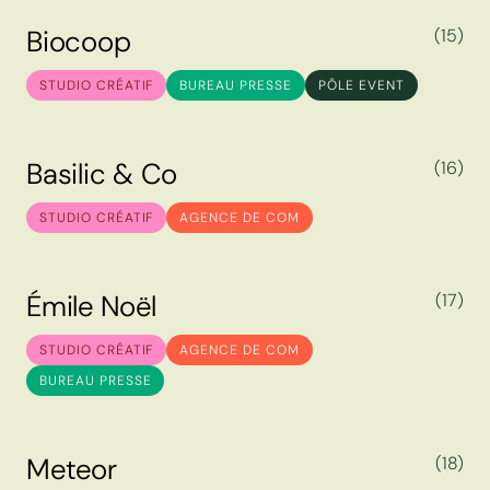
B
i
o
c
o
o
p
(15)
B
i
o
c
o
o
p
STUDIO CRÉATIF
BUREAU PRESSE
PÔLE EVENT
B
a
s
i
l
i
c
&
C
o
(16)
B
a
s
i
l
i
c
&
C
o
STUDIO CRÉATIF
AGENCE DE COM
É
m
i
l
e
N
o
ë
l
(17)
É
m
i
l
e
N
o
ë
l
STUDIO CRÉATIF
AGENCE DE COM
BUREAU PRESSE
M
e
t
e
o
r
(18)