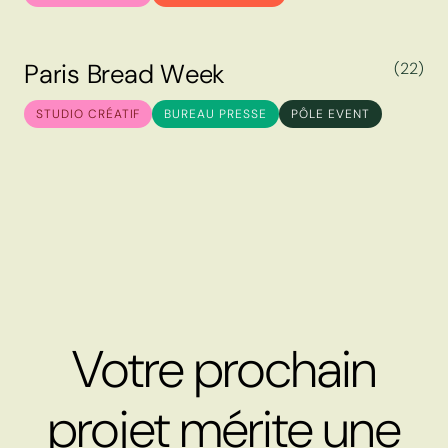
P
a
r
i
s
B
r
e
a
d
W
e
e
k
(22)
P
a
r
i
s
B
r
e
a
d
W
e
e
k
STUDIO CRÉATIF
BUREAU PRESSE
PÔLE EVENT
Votre prochain
projet mérite une