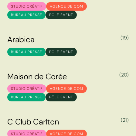
M
e
t
e
o
r
STUDIO CRÉATIF
AGENCE DE COM
BUREAU PRESSE
PÔLE EVENT
A
r
a
b
i
c
a
(19)
A
r
a
b
i
c
a
BUREAU PRESSE
PÔLE EVENT
M
a
i
s
o
n
d
e
C
o
r
é
e
(20)
M
a
i
s
o
n
d
e
C
o
r
é
e
STUDIO CRÉATIF
AGENCE DE COM
BUREAU PRESSE
PÔLE EVENT
C
C
l
u
b
C
a
r
l
t
o
n
(21)
C
C
l
u
b
C
a
r
l
t
o
n
STUDIO CRÉATIF
AGENCE DE COM