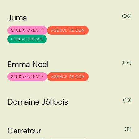
J
u
m
a
(08)
J
u
m
a
STUDIO CRÉATIF
AGENCE DE COM
BUREAU PRESSE
E
m
m
a
N
o
ë
l
(09)
E
m
m
a
N
o
ë
l
STUDIO CRÉATIF
AGENCE DE COM
D
o
m
a
i
n
e
J
ò
l
i
b
o
i
s
(10)
D
o
m
a
i
n
e
J
ò
l
i
b
o
i
s
C
a
r
r
e
f
o
u
r
(11)