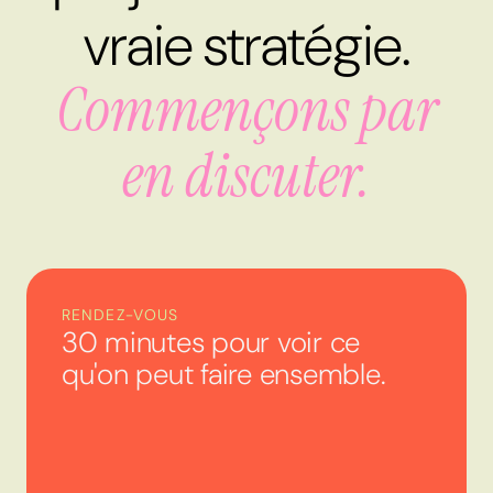
vraie stratégie.
Commençons par
en discuter.
RENDEZ-VOUS
30 minutes pour voir ce
qu'on peut faire ensemble.