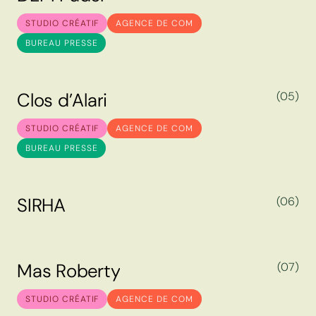
D
E
M
P
a
d
e
l
STUDIO CRÉATIF
AGENCE DE COM
BUREAU PRESSE
C
l
o
s
d
’
A
l
a
r
i
(05)
C
l
o
s
d
’
A
l
a
r
i
STUDIO CRÉATIF
AGENCE DE COM
BUREAU PRESSE
S
I
R
H
A
(06)
S
I
R
H
A
M
a
s
R
o
b
e
r
t
y
(07)
M
a
s
R
o
b
e
r
t
y
STUDIO CRÉATIF
AGENCE DE COM